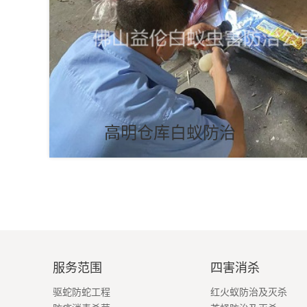
高明仓库白蚁防治
服务范围
四害消杀
驱蛇防蛇工程
红火蚁防治及灭杀