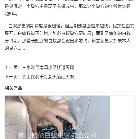
是说假定一个巢穴中呈现了
有翅成虫
，那么这个巢穴的年龄肯定超
越5年。
白蚁建巢初期速度是很缓慢，但
后期速度
会越来越快，假定任由其
展开，白蚁数量不时增加势必白蚁巢穴要扩展；而到了每年的白蚁
分飞期，那些长翅膀的白蚁都会跑出来婚飞，树立新巢来扩展本人
的巢穴......
上一页：
三水时代南湾小区楼道灭鼠
下一页：
佛山保利千灯湖灭治红火蚁
相关产品