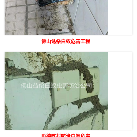
佛山诱杀白蚁危害工程
顺德陈村防治白蚁危害