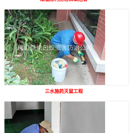
三水施药灭鼠工程