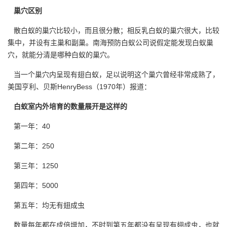
巢穴区别
散白蚁的巢穴比较小，而且很分散；相反
乳白蚁
的巢穴很大，比较
集中，并设有主巢和副巢。南海预防白蚁公司说假定能发现白蚁巢
穴，就能分清是哪种白蚁的巢穴。
当一个巢穴内呈现有翅白蚁，足以说明这个巢穴曾经非常成熟了，
美国亨利、贝斯HenryBess（1970年）报道：
白蚁室内外培育的数量展开是这样的
第一年：40
第二年：250
第三年：1250
第四年：5000
第五年：均无有翅成虫
数量每年都在成倍增加，不时到第五年都没有呈现有翅成虫，也就