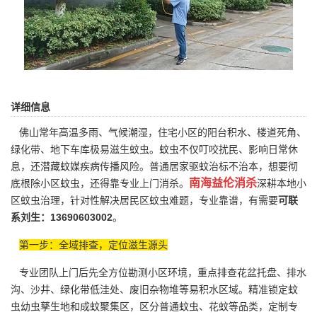
详细信息
佛山常年高温多雨、气候潮湿，住宅小区的阳台积水、楼道死角、
绿化带、地下车库极易滋生蚊虫。蚊虫不仅叮咬扰民、影响日常休
息，还潜藏蚊媒疾病传播风险。普通居家驱蚊治标不治本，想要彻
南海益伦消杀
底根除小区蚊虫，还得靠专业上门消杀。
深耕本地小
区蚊虫治理，针对性解决居民区蚊虫难题，专业靠谱，有需要
可联
系刘生：13690603002
。
第一步：全域排查，定位滋生源头
专业团队上门后先全方位勘测小区环境，重点排查花盆托盘、
排水
沟
、沙井、绿化带低洼处、废旧杂物堆等易积水区域。精准锁定蚊
虫幼虫孳生地和成蚊聚集区，区分普通蚊虫、花蚊等品类，定制专