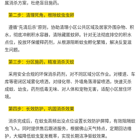
属消杀方案，杜绝盲目施药。
第二步：清理死角，根除蚊虫虫卵
遵循“先清后杀”原则，协助清理小区公共区域及居家外围杂物、积
水，彻底冲刷积水容器，清除藏匿蚊卵。针对无法彻底排空的积水
点位，投放环保缓释药剂，从根源阻断蚊虫孵化繁殖，解决反复滋
生问题。
第三步：分区施药，精准消杀灭蚊
采用安全合规的环保消杀药剂，对不同区域分区作业。对楼道、车
库等密闭区域雾化喷洒，对绿化带、外墙角落滞留喷洒，快速灭杀
成蚊、幼虫
，药剂低毒无味、对人体和宠物无害，适配小区居住环
境。
第四步：长效防护，巩固消杀效果
消杀完成后，在蚊虫高频出没点位设置长效防护屏障，有效阻隔蚊
虫飞入。同时提供售后跟进服务，根据佛山天气特点，定期回访维
护，大幅降低蚊虫复发概率，实现长期洁净驱蚊效果。