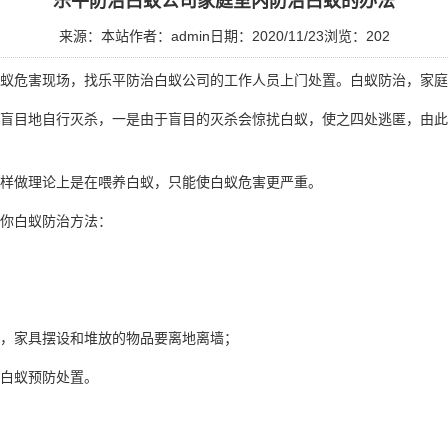
乐平防治白蚁公司家庭室内防治白蚁的办法
来源：本站
作者：admin
日期：2020/11/23
浏览：
202
蚁危害现场
，找乐平防治白蚁公司的工作人员上门处置。白蚁防治，家庭
盲目地自行灭杀，一是由于盲目的灭杀会惊扰白蚁，使之四处逃匿，由此
样做理论上是在喂养白蚁，只能使白蚁危害更严重。
你白蚁防治方法：
，家具摆设和堆放的物品要离地离墙；
白蚁
预防处置
。