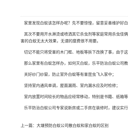
家里发现白蚁该怎样办呢？先不要惊惶，留意妥善维护好
白
其次不要用开水淋烫或喷洒其它杀虫剂等家庭常用杀虫伎俩
害的白蚁
无太大效果，无谓的糜费很不用要。
切记不能只将受害的木门框、地板等拆下改换了事，由于这
那么家里有白蚁怎样办，如何灭白蚁，乐平防治白蚁公司教
关好纱门纱窗，防止室外白蚁等
有害昆虫
飞入家中；
坚持室内通风单调，屋面漏雨、室内漏水应及时检修；
室内放置时间较长的物品应经常移动，特别是书籍、纸箱等
乐平防治白蚁公司专家说新房或二手房在装修时，建议实行
上一篇：
大塘预防白蚁公司散白蚁和家白蚁的区别