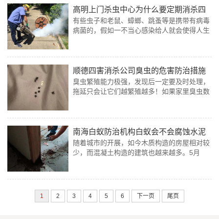
高明上门杀虫中心为什么要定期消杀四
有些虫子和老鼠、蟑螂、跳蚤等是携带有病毒
害
病菌的，假如一不当心感染给人就会使得人生
病，以至要挟生命，所以定期杀虫也是对病菌
和病毒进行预防。
顺德四害消杀公司臭虫的危害防治措施
臭虫繁殖能力极强，发现后一定要及时处理，
拖延只会让它们越繁殖越多！如果家里臭虫数
量多，自己处理不了，顺德四害消杀公司建议
找专业消杀团队，彻底根治更放心。
南海白蚁防治机构白蚁会不会腐蚀水泥
随着城市的开展，如今木质构造的房屋相对较
钢筋
少，而混凝土构造的建筑也越来越多。5月
份，在一些新装修的房屋中，就可能发现过白
蚁。白蚁栖息在温湿的装修材料里，它们以木
质为食。
1
2
3
4
5
6
下一页
尾页