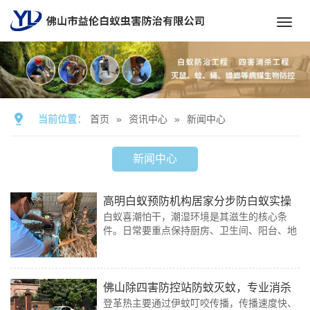
Toggl
navig
当前位置：
首页
»
资讯中心
»
新闻中心
新闻中心
高明白蚁预防机构居家分步防白蚁实操
白蚁喜潮怕干，潮湿环境是其滋生的核心条
指南
件。日常要重点保持厨房、卫生间、阳台、地
下室等区域通风干燥，及时修复漏水水管、破
损水龙头，杜绝墙体、地面积水返潮。
佛山除四害防控站防蚊灭蚊，专业消杀
登革热主要通过伊蚊叮咬传播，传播速度快、
找益伦