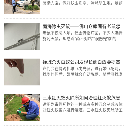
感染力强，做好蚊虫消杀、清除孳生地，是预
防登革热最直接、最有效的核心手段。日常居
家、商铺、厂区仅靠简单驱蚊远远不够，
南海除虫灭鼠——佛山仓库闹有老鼠怎
老鼠不仅惹人烦，还会传播病菌，不少人选择
么办?
施药灭鼠，却总踩“药不对路”“误伤宠物”的
坑！南海除虫灭鼠公司这份施药灭鼠全指南，
从选药到收尾都讲透，收藏起来少走弯路～
禅城杀灭白蚁公司发现长翅白蚁要提高
它们会在傍晚扎堆飞向光源，进行婚飞配对，
警惕！
找到伴侣后，翅膀就会自动脱落，随后寻找潮
湿、阴暗、有木质纤维的地方，搭建新巢穴，
组建新的白蚁族群，这也是白蚁扩大生存范围
的主要方式。
三水红火蚁灭除所如何治理红火蚁危害
运用剧毒性药物的一种或者多种混合制成液体
对红火蚁巢穴进行浇灌。三水红火蚁灭除所工
作人员说此种方法能够触杀表面的红火蚁，但
是不能灭杀蚁穴内部深处的红火蚁。