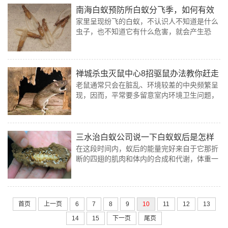
南海白蚁预防所白蚁分飞季，如何有效
家里呈现纷飞的白蚁，不认识人不知道是什么
防治白蚁
虫子，也不知道它有什么危害，就会产生恐
慌。其实白蚁对人本身没有危害，但它们以家
庭中的木质纤维类物质为食，却会让人类遭受
严重的经济损失。
禅城杀虫灭鼠中心8招驱鼠办法教你赶走
老鼠通常只会在脏乱、环境较差的中央频繁呈
家里的老鼠
现，因而，平常要多留意室内环境卫生问题，
多打扫室内、整理堆积杂物、食物残渣及时处
置、渣滓不要在门口堆积等等，肃清老鼠的栖
息环境。
三水治白蚁公司说一下白蚁蚁后是怎样
在这段时间内，蚁后的能量完好来自于它那折
产生的
断的四翅的肌肉和体内的合成和代谢，体重一
天天地变轻。处于饿死与重生的十字路口，但
它依然必需注意地产卵并侍弄菌园。
首页
上一页
6
7
8
9
10
11
12
13
14
15
下一页
尾页