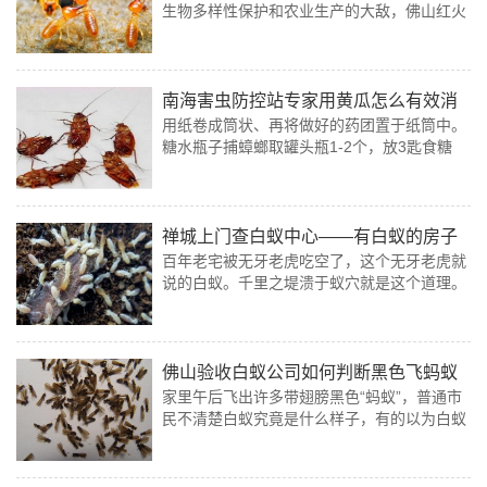
生物多样性保护和农业生产的大敌，佛山红火
蚁防控公司工作人员说红火蚁繁殖速度极快，
能在较短时间内形成大规模群落。
南海害虫防控站专家用黄瓜怎么有效消
用纸卷成筒状、再将做好的药团置于纸筒中。
灭蟑螂
糖水瓶子捕蟑螂取罐头瓶1-2个，放3匙食糖
水，加开水半碗冲化作诱饵，将瓶子放在蟑螂
活动的中央，蟑螂闻到香甜味后，就会爬入罐
头瓶“圈套”中。
禅城上门查白蚁中心——有白蚁的房子
百年老宅被无牙老虎吃空了，这个无牙老虎就
还能住吗？
说的白蚁。千里之堤溃于蚁穴就是这个道理。
而且白蚁喜欢潮湿的中央，假设家里潮湿了，
肯定是藏不住财的，所以说不定会破财。
佛山验收白蚁公司如何判断黑色飞蚂蚁
家里午后飞出许多带翅膀黑色“蚂蚁”，普通市
是不是白蚁
民不清楚白蚁究竟是什么样子，有的以为白蚁
是白色的，飞出的黑色长翅蚁不是白蚁，是
“飞蚂蚁”，对家庭的“木质结构”不会产生影
响。