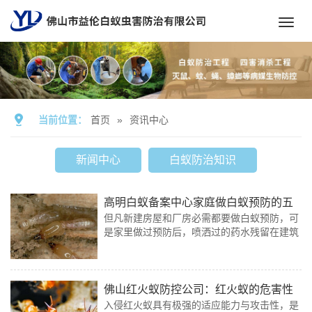
Toggl
navig
当前位置：
首页
»
资讯中心
新闻中心
白蚁防治知识
高明白蚁备案中心家庭做白蚁预防的五
但凡新建房屋和厂房必需都要做白蚁预防，可
个好处
是家里做过预防后，喷洒过的药水残留在建筑
里。常常市民都会向提出这样的疑问，喷洒的
药水持续停留在我家，挥发的药水对人有毒
吗？
佛山红火蚁防控公司：红火蚁的危害性
入侵红火蚁具有极强的适应能力与攻击性，是